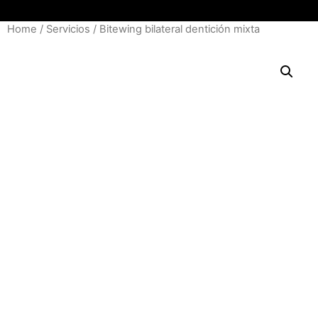
Home
/
Servicios
/ Bitewing bilateral dentición mixta